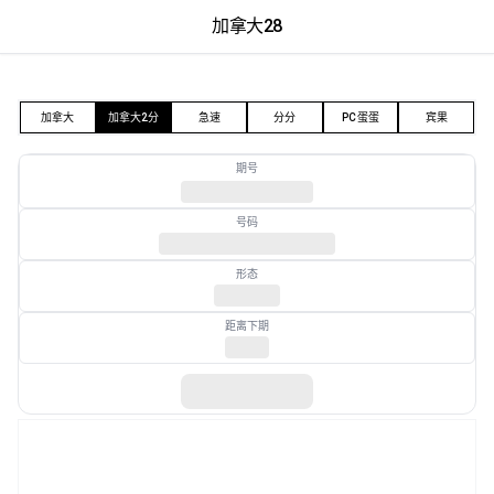
加拿大28
加拿大28
加拿大
加拿大2分
急速
分分
PC蛋蛋
宾果
期号
号码
形态
距离下期